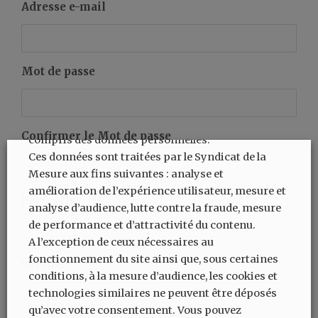
Adresse e-mail
Mot de passe
Le Syndicat de la Mesure peut déposer lors de
votre visite sur ce site des cookies et technologies
similaires, afin de collecter des informations, y
Confirmer le Mot de passe
compris des données personnelles.
Ces données sont traitées par le Syndicat de la
Mesure aux fins suivantes : analyse et
amélioration de l’expérience utilisateur, mesure et
Entreprise
analyse d’audience, lutte contre la fraude, mesure
de performance et d’attractivité du contenu.
A l’exception de ceux nécessaires au
fonctionnement du site ainsi que, sous certaines
Service
conditions, à la mesure d’audience, les cookies et
technologies similaires ne peuvent être déposés
qu’avec votre consentement. Vous pouvez