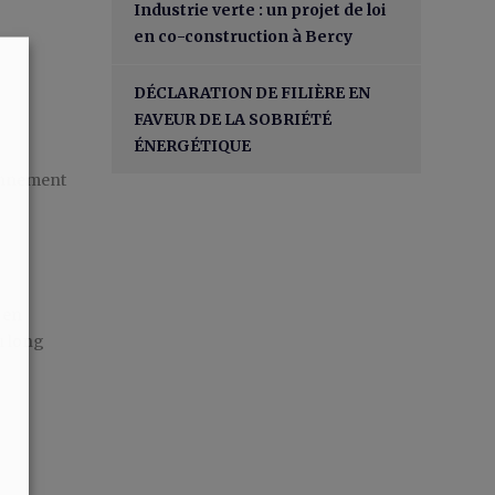
Industrie verte : un projet de loi
en co-construction à Bercy
DÉCLARATION DE FILIÈRE EN
FAVEUR DE LA SOBRIÉTÉ
ÉNERGÉTIQUE
ronnement
 en
u long