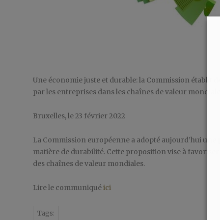
Une économie juste et durable: la Commission établit d
par les entreprises dans les chaînes de valeur mondiale
Bruxelles, le 23 février 2022
La Commission européenne a adopté aujourd’hui une pro
matière de durabilité. Cette proposition vise à favori
des chaînes de valeur mondiales.
Lire le communiqué
ici
Tags: