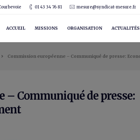
Courbevoie
01 43 34 76 81
mesure@syndicat-mesure.fr
ACCUEIL
MISSIONS
ORGANISATION
ACTUALITÉS
Commission européenne – Communiqué de presse: Econ
 – Communiqué de presse:
ment