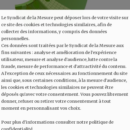
Le Syndicat de la Mesure peut déposer lors de votre visite sur
ce site des cookies et technologies similaires, afin de
collecter des informations, y compris des données
personnelles.
Ces données sont traitées par le Syndicat de la Mesure aux
es règles relatives au respect des droits de l’homme et de l’envi
fins suivantes : analyse et amélioration de l’expérience
s.
utilisateur, mesure et analyse d’audience, lutte contre la
fraude, mesure de performance et d’attractivité du contenu.
A l’exception de ceux nécessaires au fonctionnement du site
ainsi que, sous certaines conditions, à la mesure d’audience,
position de directive sur le devoir de vigilance des entreprises
les cookies et technologies similaires ne peuvent être
ser un comportement durable et responsable des entreprises tout a
déposés qu’avec votre consentement. Vous pouvez librement
donner, refuser ou retirer votre consentement à tout
moment en personnalisant vos choix.
Pour plus d'informations consulter notre politique de
confidentialité.